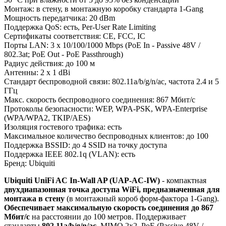
Монтаж: в стену, в монтажную коробку стандарта 1-Gang
Мощность передатчика: 20 dBm
Поддержка QoS: есть, Per-User Rate Limiting
Сертификаты соответствия: CE, FCC, IC
Порты LAN: 3 x 10/100/1000 Mbps (PoE In - Passive 48V /
802.3at; PoE Out - PoE Passthrough)
Радиус действия: до 100 м
Антенны: 2 x 1 dBi
Стандарт беспроводной связи: 802.11a/b/g/n/ac, частота 2.4 и 5
ГГц
Макс. скорость беспроводного соединения: 867 Мбит/с
Протоколы безопасности: WEP, WPA-PSK, WPA-Enterprise
(WPA/WPA2, TKIP/AES)
Изоляция гостевого трафика: есть
Максимальное количество беспроводных клиентов: до 100
Поддержка BSSID: до 4 SSID на точку доступа
Поддержка IEEE 802.1q (VLAN): есть
Бренд: Ubiquiti
Ubiquiti UniFi AC In-Wall AP (UAP-AC-IW)
- компактная
двухдиапазонная точка доступа WiFi, предназначенная для
монтажа в стену
(в монтажный короб форм-фактора 1-Gang).
Обеспечивает максимальную скорость соединения до 867
Мбит/с
на расстоянии до 100 метров. Поддерживает
стандарты
802.11a/b/g/n/ac
, MIMO 2x2, PoE (Passive 48V /