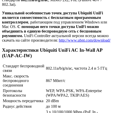
802.3at).
Уникальной особенностью точек доступа Ubiquiti UniFi
является совместимость с бесплатным программным
контроллером
, работающим под управлением Windows или
Mac OS.
С помощью него точки доступа UniFi можно
объединить в единую беспроводную сеть с бесшовным
роумингом.
UniFi Controller актуальной версии всегда можно
скачать на сайте производителя:
http://www.ubnt.com/download/
Характеристики Ubiquiti UniFi AC In-Wall AP
(UAP-AC-IW)
Стандарт беспроводной
802.11a/b/g/n/ac, частота 2.4 и 5 ГГц
связи
Макс. скорость
беспроводного
867 Мбит/с
соединения
Протоколы
WEP, WPA-PSK, WPA-Enterprise
безопасности
(WPA/WPA2, TKIP/AES)
Мощность передатчика
20 dBm
Радиус действия
до 100 м
3 x 10/100/1000 Mbps (PoE In -