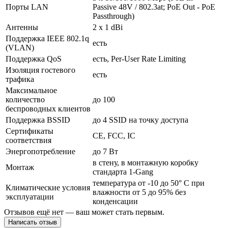
Порты LAN
Passive 48V / 802.3at; PoE Out - PoE
Passthrough)
Антенны
2 x 1 dBi
Поддержка IEEE 802.1q
есть
(VLAN)
Поддержка QoS
есть, Per-User Rate Limiting
Изоляция гостевого
есть
трафика
Максимальное
количество
до 100
беспроводных клиентов
Поддержка BSSID
до 4 SSID на точку доступа
Сертификаты
CE, FCC, IC
соответствия
Энергопотребление
до 7 Вт
в стену, в монтажную коробку
Монтаж
стандарта 1-Gang
температура от -10 до 50° C при
Климатические условия
влажности от 5 до 95% без
эксплуатации
конденсации
Отзывов ещё нет — ваш может стать первым.
Написать отзыв