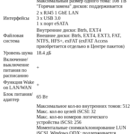
Максимальный размер одного тома: 108 TB
"Горячая замена" дисков: поддерживается
2 х RJ45 1 GbE LAN
Интерфейсы
3 x USB 3.0
1 x порт eSATA
Внутренние диски: Btrfs, EXT4
Файловая
Внешние диски: Btrfs, EXT4, EXT3, FAT,
система
NTFS, HFS+, exFAT (exFAT Access
приобретается отдельно в Центре пакетов)
Уровень шума
18.4 дБ
Включение/
выключение
+
питания по
расписанию
Функция Wake
+
on LAN/WAN
Блок питания/
65 Вт
адаптер
Максимальное кол-во внутренних томов: 512
Макс. кол-во целей iSCSI: 32
Макс. кол-во номеров логического
устройства iSCSI: 256
Моментальные снимки/клонирование LUN
iSCSI, Windows ODX: поддерживается