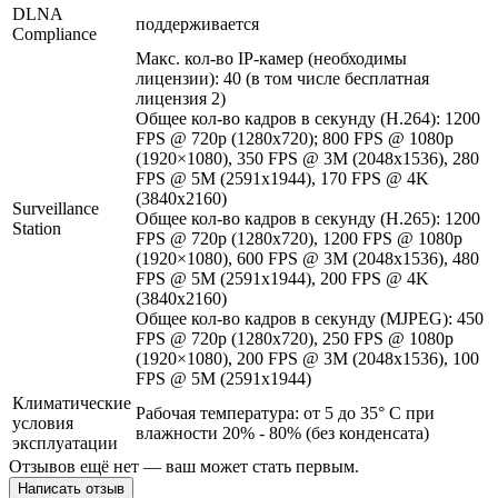
DLNA
поддерживается
Compliance
Макс. кол-во IP-камер (необходимы
лицензии): 40 (в том числе бесплатная
лицензия 2)
Общее кол-во кадров в секунду (H.264): 1200
FPS @ 720p (1280x720); 800 FPS @ 1080p
(1920×1080), 350 FPS @ 3M (2048x1536), 280
FPS @ 5M (2591x1944), 170 FPS @ 4K
(3840x2160)
Surveillance
Общее кол-во кадров в секунду (H.265): 1200
Station
FPS @ 720p (1280x720), 1200 FPS @ 1080p
(1920×1080), 600 FPS @ 3M (2048x1536), 480
FPS @ 5M (2591x1944), 200 FPS @ 4K
(3840x2160)
Общее кол-во кадров в секунду (MJPEG): 450
FPS @ 720p (1280x720), 250 FPS @ 1080p
(1920×1080), 200 FPS @ 3M (2048x1536), 100
FPS @ 5M (2591x1944)
Климатические
Рабочая температура: от 5 до 35° C при
условия
влажности 20% - 80% (без конденсата)
эксплуатации
Отзывов ещё нет — ваш может стать первым.
Написать отзыв