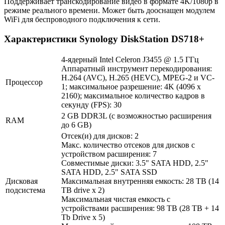
Поддерживает транскодирование видео в формате 4K/1080p в
режиме реального времени. Может быть дооснащен модулем
WiFi для беспроводного подключения к сети.
Характеристики Synology DiskStation DS718+
4-ядерный Intel Celeron J3455 @ 1.5 ГГц
Аппаратный инструмент перекодирования:
H.264 (AVC), H.265 (HEVC), MPEG-2 и VC-
Процессор
1; максимальное разрешение: 4K (4096 x
2160); максимальное количество кадров в
секунду (FPS): 30
2 GB DDR3L (с возможностью расширения
RAM
до 6 GB)
Отсек(и) для дисков: 2
Макс. количество отсеков для дисков с
устройством расширения: 7
Совместимые диски: 3.5" SATA HDD, 2.5"
SATA HDD, 2.5" SATA SSD
Дисковая
Максимальная внутренняя емкость: 28 TB (14
подсистема
TB drive x 2)
Максимальная чистая емкость с
устройствами расширения: 98 TB (28 TB + 14
Tb Drive x 5)