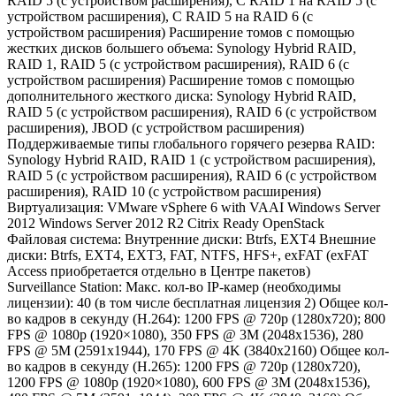
RAID 5 (с устройством расширения), С RAID 1 на RAID 5 (с
устройством расширения), С RAID 5 на RAID 6 (с
устройством расширения) Расширение томов с помощью
жестких дисков большего объема: Synology Hybrid RAID,
RAID 1, RAID 5 (с устройством расширения), RAID 6 (с
устройством расширения) Расширение томов с помощью
дополнительного жесткого диска: Synology Hybrid RAID,
RAID 5 (с устройством расширения), RAID 6 (с устройством
расширения), JBOD (с устройством расширения)
Поддерживаемые типы глобального горячего резерва RAID:
Synology Hybrid RAID, RAID 1 (с устройством расширения),
RAID 5 (с устройством расширения), RAID 6 (с устройством
расширения), RAID 10 (с устройством расширения)
Виртуализация: VMware vSphere 6 with VAAI Windows Server
2012 Windows Server 2012 R2 Citrix Ready OpenStack
Файловая система: Внутренние диски: Btrfs, EXT4 Внешние
диски: Btrfs, EXT4, EXT3, FAT, NTFS, HFS+, exFAT (exFAT
Access приобретается отдельно в Центре пакетов)
Surveillance Station: Макс. кол-во IP-камер (необходимы
лицензии): 40 (в том числе бесплатная лицензия 2) Общее кол-
во кадров в секунду (H.264): 1200 FPS @ 720p (1280x720); 800
FPS @ 1080p (1920×1080), 350 FPS @ 3M (2048x1536), 280
FPS @ 5M (2591x1944), 170 FPS @ 4K (3840x2160) Общее кол-
во кадров в секунду (H.265): 1200 FPS @ 720p (1280x720),
1200 FPS @ 1080p (1920×1080), 600 FPS @ 3M (2048x1536),