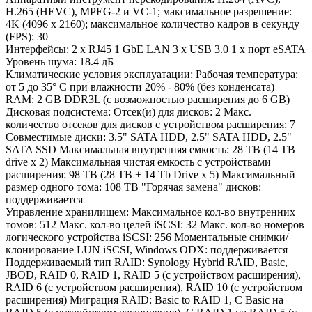
H.265 (HEVC), MPEG-2 и VC-1; максимальное разрешение:
4K (4096 x 2160); максимальное количество кадров в секунду
(FPS): 30
Интерфейсы: 2 х RJ45 1 GbE LAN 3 x USB 3.0 1 x порт eSATA
Уровень шума: 18.4 дБ
Климатические условия эксплуатации: Рабочая температура:
от 5 до 35° C при влажности 20% - 80% (без конденсата)
RAM: 2 GB DDR3L (с возможностью расширения до 6 GB)
Дисковая подсистема: Отсек(и) для дисков: 2 Макс.
количество отсеков для дисков с устройством расширения: 7
Совместимые диски: 3.5" SATA HDD, 2.5" SATA HDD, 2.5"
SATA SSD Максимальная внутренняя емкость: 28 TB (14 TB
drive x 2) Максимальная чистая емкость с устройствами
расширения: 98 TB (28 TB + 14 Tb Drive x 5) Максимальный
размер одного тома: 108 TB "Горячая замена" дисков:
поддерживается
Управление хранилищем: Максимальное кол-во внутренних
томов: 512 Макс. кол-во целей iSCSI: 32 Макс. кол-во номеров
логического устройства iSCSI: 256 Моментальные снимки/
клонирование LUN iSCSI, Windows ODX: поддерживается
Поддерживаемый тип RAID: Synology Hybrid RAID, Basic,
JBOD, RAID 0, RAID 1, RAID 5 (с устройством расширения),
RAID 6 (с устройством расширения), RAID 10 (с устройством
расширения) Миграция RAID: Basic to RAID 1, С Basic на