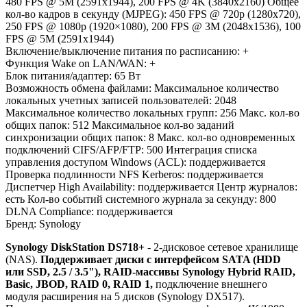
480 FPS @ 5M (2591x1944), 200 FPS @ 4K (3840x2160) Общее
кол-во кадров в секунду (MJPEG): 450 FPS @ 720p (1280x720),
250 FPS @ 1080p (1920×1080), 200 FPS @ 3M (2048x1536), 100
FPS @ 5M (2591x1944)
Включение/выключение питания по расписанию: +
Функция Wake on LAN/WAN: +
Блок питания/адаптер: 65 Вт
Возможность обмена файлами: Максимальное количество
локальных учетных записей пользователей: 2048
Максимальное количество локальных групп: 256 Макс. кол-во
общих папок: 512 Максимальное кол-во заданий
синхронизации общих папок: 8 Макс. кол-во одновременных
подключений CIFS/AFP/FTP: 500 Интеграция списка
управления доступом Windows (ACL): поддерживается
Проверка подлинности NFS Kerberos: поддерживается
Диспетчер High Availability: поддерживается Центр журналов:
есть Кол-во событий системного журнала за секунду: 800
DLNA Compliance: поддерживается
Бренд: Synology
Synology DiskStation DS718+
- 2-дисковое сетевое хранилище
(NAS).
Поддерживает диски с интерфейсом SATA (HDD
или SSD, 2.5 / 3.5"), RAID-массивы Synology Hybrid RAID,
Basic, JBOD, RAID 0, RAID 1,
подключение внешнего
модуля расширения на 5 дисков (Synology DX517).