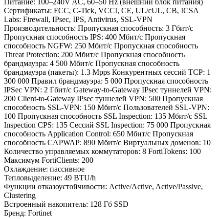
Питание: 100–240V AC, 60–50 Hz (внешний блок питания)
Сертификаты: FCC, C-Tick, VCCI, CE, UL/cUL, CB, ICSA
Labs: Firewall, IPsec, IPS, Antivirus, SSL-VPN
Производительность: Пропускная способность: 3 Гбит/с
Пропускная способность IPS: 400 Мбит/с Пропускная
способность NGFW: 250 Мбит/с Пропускная способность
Threat Protection: 200 Мбит/с Пропускная способность
брандмауэра: 4 500 Мбит/с Пропускная способность
брандмауэра (пакеты): 1.3 Mpps Конкурентных сессий TCP: 1
300 000 Правил брандмауэра: 5 000 Пропускная способность
IPSec VPN: 2 Гбит/с Gateway-to-Gateway IPsec туннелей VPN:
200 Client-to-Gateway IPsec туннелей VPN: 500 Пропускная
способность SSL-VPN: 150 Мбит/с Пользователей SSL-VPN:
100 Пропускная способность SSL Inspection: 135 Мбит/с SSL
Inspection CPS: 135 Сессий SSL Inspection: 75 000 Пропускная
способность Application Control: 650 Мбит/с Пропускная
способность CAPWAP: 890 Мбит/с Виртуальных доменов: 10
Количество управляемых коммутаторов: 8 FortiTokens: 100
Максимум FortiClients: 200
Охлаждение: пассивное
Тепловыделение: 49 BTU/h
Функции отказоустойчивости: Active/Active, Active/Passive,
Clustering
Встроенный накопитель: 128 Гб SSD
Бренд: Fortinet