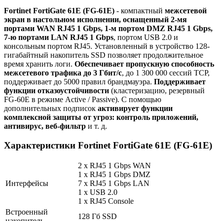
Fortinet FortiGate 61E (FG-61E)
- компактный
межсетевой
экран в настольном исполнении, оснащенный 2-мя
портами WAN RJ45 1 Gbps, 1-м портом DMZ RJ45 1 Gbps,
7-ю портами LAN RJ45 1 Gbps
, портом USB 2.0 и
консольным портом RJ45. Установленный в устройство 128-
гигабайтный накопитель SSD позволяет продолжительное
время хранить логи.
Обеспечивает пропускную способность
межсетевого трафика до 3 Гбит/с
, до 1 300 000 сессий TCP,
поддерживает до 5000 правил брандмауэра.
Поддерживает
функции отказоустойчивости
(кластеризацию, резервный
FG-60E в режиме Active / Passive). С помощью
дополнительных подписок
активирует функции
комплексной защиты от угроз: контроль приложений,
антивирус, веб-фильтр
и т. д.
Характеристики Fortinet FortiGate 61E (FG-61E)
2 x RJ45 1 Gbps WAN
1 x RJ45 1 Gbps DMZ
Интерфейсы
7 x RJ45 1 Gbps LAN
1 x USB 2.0
1 x RJ45 Console
Встроенный
128 Гб SSD
накопитель