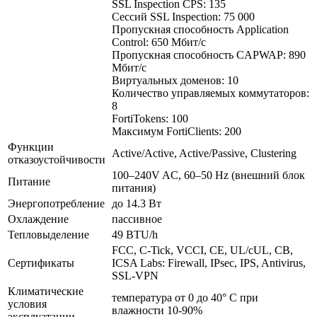
SSL Inspection CPS: 135
Сессий SSL Inspection: 75 000
Пропускная способность Application
Control: 650 Мбит/с
Пропускная способность CAPWAP: 890
Мбит/с
Виртуальных доменов: 10
Количество управляемых коммутаторов:
8
FortiTokens: 100
Максимум FortiClients: 200
Функции
Active/Active, Active/Passive, Clustering
отказоустойчивости
100–240V AC, 60–50 Hz (внешний блок
Питание
питания)
Энергопотребление
до 14.3 Вт
Охлаждение
пассивное
Тепловыделение
49 BTU/h
FCC, C-Tick, VCCI, CE, UL/cUL, CB,
Сертификаты
ICSA Labs: Firewall, IPsec, IPS, Antivirus,
SSL-VPN
Климатические
температура от 0 до 40° C при
условия
влажности 10-90%
эксплуатации