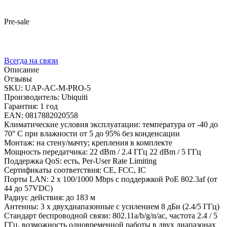
Pre-sale
Всегда на связи
Описание
Отзывы
SKU: UAP-AC-M-PRO-5
Производитель: Ubiquiti
Гарантия: 1 год
EAN: 0817882020558
Климатические условия эксплуатации: температура от -40 до
70° C при влажности от 5 до 95% без конденсации
Монтаж: на стену/мачту; крепления в комплекте
Мощность передатчика: 22 dBm / 2.4 ГГц 22 dBm / 5 ГГц
Поддержка QoS: есть, Per-User Rate Limiting
Сертификаты соответствия: CE, FCC, IC
Порты LAN: 2 x 100/1000 Mbps с поддержкой PoE 802.3af (от
44 до 57VDC)
Радиус действия: до 183 м
Антенны: 3 x двухдиапазонные с усилением 8 дБи (2.4/5 ГГц)
Стандарт беспроводной связи: 802.11a/b/g/n/ac, частота 2.4 / 5
ГГц, возможность одновременной работы в двух диапазонах