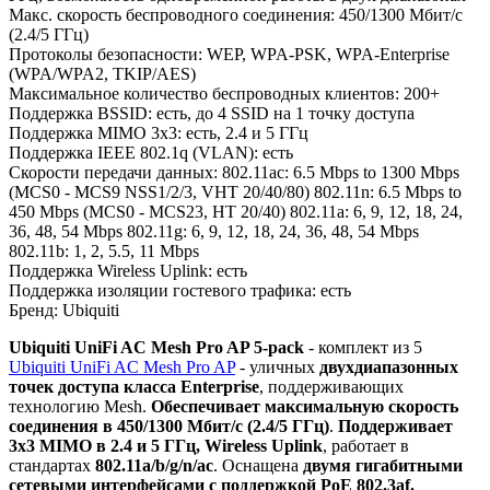
Макс. скорость беспроводного соединения: 450/1300 Мбит/с
(2.4/5 ГГц)
Протоколы безопасности: WEP, WPA-PSK, WPA-Enterprise
(WPA/WPA2, TKIP/AES)
Максимальное количество беспроводных клиентов: 200+
Поддержка BSSID: есть, до 4 SSID на 1 точку доступа
Поддержка MIMO 3x3: есть, 2.4 и 5 ГГц
Поддержка IEEE 802.1q (VLAN): есть
Скорости передачи данных: 802.11ac: 6.5 Mbps to 1300 Mbps
(MCS0 - MCS9 NSS1/2/3, VHT 20/40/80) 802.11n: 6.5 Mbps to
450 Mbps (MCS0 - MCS23, HT 20/40) 802.11a: 6, 9, 12, 18, 24,
36, 48, 54 Mbps 802.11g: 6, 9, 12, 18, 24, 36, 48, 54 Mbps
802.11b: 1, 2, 5.5, 11 Mbps
Поддержка Wireless Uplink: есть
Поддержка изоляции гостевого трафика: есть
Бренд: Ubiquiti
Ubiquiti UniFi AC Mesh Pro AP 5-pack
- комплект из 5
Ubiquiti UniFi AC Mesh Pro AP
- уличных
двухдиапазонных
точек доступа класса Enterprise
, поддерживающих
технологию Mesh.
Обеспечивает максимальную скорость
соединения в 450/1300 Мбит/с (2.4/5 ГГц)
.
Поддерживает
3x3 MIMO в 2.4 и 5 ГГц, Wireless Uplink
, работает в
стандартах
802.11a/b/g/n/ac
. Оснащена
двумя гигабитными
сетевыми интерфейсами с поддержкой PoE 802.3af.