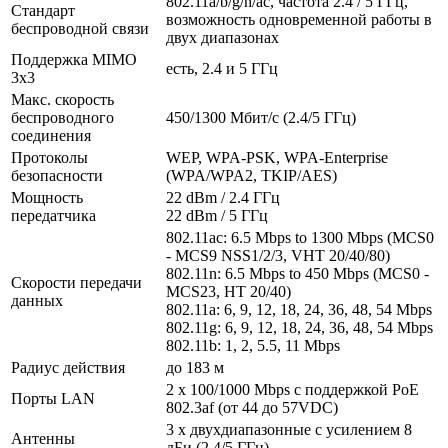
802.11a/b/g/n/ac, частота 2.4 / 5 ГГц,
Стандарт
возможность одновременной работы в
беспроводной связи
двух диапазонах
Поддержка MIMO
есть, 2.4 и 5 ГГц
3x3
Макс. скорость
беспроводного
450/1300 Мбит/с (2.4/5 ГГц)
соединения
Протоколы
WEP, WPA-PSK, WPA-Enterprise
безопасности
(WPA/WPA2, TKIP/AES)
Мощность
22 dBm / 2.4 ГГц
передатчика
22 dBm / 5 ГГц
802.11ac: 6.5 Mbps to 1300 Mbps (MCS0
- MCS9 NSS1/2/3, VHT 20/40/80)
802.11n: 6.5 Mbps to 450 Mbps (MCS0 -
Скорости передачи
MCS23, HT 20/40)
данных
802.11a: 6, 9, 12, 18, 24, 36, 48, 54 Mbps
802.11g: 6, 9, 12, 18, 24, 36, 48, 54 Mbps
802.11b: 1, 2, 5.5, 11 Mbps
Радиус действия
до 183 м
2 x 100/1000 Mbps с поддержкой PoE
Порты LAN
802.3af (от 44 до 57VDC)
3 x двухдиапазонные с усилением 8
Антенны
дБи (2.4/5 ГГц)