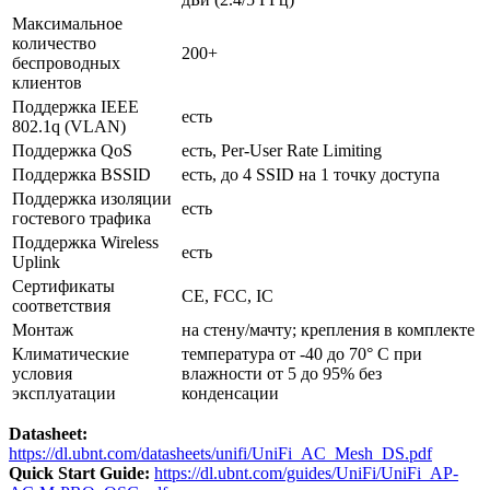
Максимальное
количество
200+
беспроводных
клиентов
Поддержка IEEE
есть
802.1q (VLAN)
Поддержка QoS
есть, Per-User Rate Limiting
Поддержка BSSID
есть, до 4 SSID на 1 точку доступа
Поддержка изоляции
есть
гостевого трафика
Поддержка Wireless
есть
Uplink
Сертификаты
CE, FCC, IC
соответствия
Монтаж
на стену/мачту; крепления в комплекте
Климатические
температура от -40 до 70° C при
условия
влажности от 5 до 95% без
эксплуатации
конденсации
Datasheet:
https://dl.ubnt.com/datasheets/unifi/UniFi_AC_Mesh_DS.pdf
Quick Start Guide:
https://dl.ubnt.com/guides/UniFi/UniFi_AP-