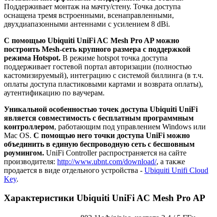
Поддерживает монтаж на мачту/стену. Точка доступа
оснащена тремя встроенными, всенаправленными,
двухдиапазонными антеннами с усилением 8 dBi.
С помощью Ubiquiti UniFi AC Mesh Pro AP можно
построить Mesh-сеть крупного размера с поддержкой
режима Hotspot.
В режиме hotspot точка доступа
поддерживает гостевой портал авторизации (полностью
кастомизируемый), интеграцию с системой биллинга (в т.ч.
оплаты доступа пластиковыми картами и возврата оплаты),
аутентификацию по ваучерам.
Уникальной особенностью точек доступа Ubiquiti UniFi
является совместимость с бесплатным программным
контроллером
, работающим под управлением Windows или
Mac OS.
С помощью него точки доступа UniFi можно
объединить в единую беспроводную сеть с бесшовным
роумингом.
UniFi Controller распространяется на сайте
производителя:
http://www.ubnt.com/download/
, а также
продается в виде отдельного устройства -
Ubiquiti Unifi Cloud
Key
.
Характеристики Ubiquiti UniFi AC Mesh Pro AP