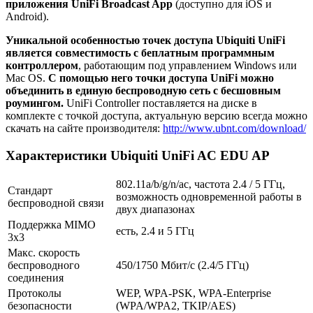
приложения UniFi Broadcast App
(доступно для iOS и
Android).
Уникальной особенностью точек доступа Ubiquiti UniFi
является совместимость с беплатным программным
контроллером
, работающим под управлением Windows или
Mac OS.
С помощью него точки доступа UniFi можно
объединить в единую беспроводную сеть с бесшовным
роумингом.
UniFi Controller поставляется на диске в
комплекте с точкой доступа, актуальную версию всегда можно
скачать на сайте производителя:
http://www.ubnt.com/download/
Характеристики Ubiquiti UniFi AC EDU AP
802.11a/b/g/n/ac, частота 2.4 / 5 ГГц,
Стандарт
возможность одновременной работы в
беспроводной связи
двух диапазонах
Поддержка MIMO
есть, 2.4 и 5 ГГц
3x3
Макс. скорость
беспроводного
450/1750 Мбит/с (2.4/5 ГГц)
соединения
Протоколы
WEP, WPA-PSK, WPA-Enterprise
безопасности
(WPA/WPA2, TKIP/AES)