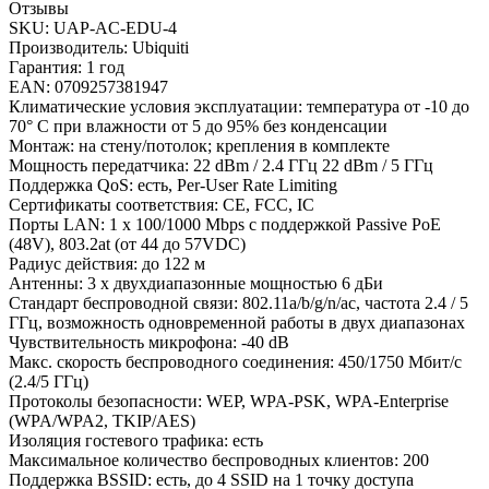
Отзывы
SKU: UAP-AC-EDU-4
Производитель: Ubiquiti
Гарантия: 1 год
EAN: 0709257381947
Климатические условия эксплуатации: температура от -10 до
70° C при влажности от 5 до 95% без конденсации
Монтаж: на стену/потолок; крепления в комплекте
Мощность передатчика: 22 dBm / 2.4 ГГц 22 dBm / 5 ГГц
Поддержка QoS: есть, Per-User Rate Limiting
Сертификаты соответствия: CE, FCC, IC
Порты LAN: 1 x 100/1000 Mbps с поддержкой Passive PoE
(48V), 803.2at (от 44 до 57VDC)
Радиус действия: до 122 м
Антенны: 3 x двухдиапазонные мощностью 6 дБи
Стандарт беспроводной связи: 802.11a/b/g/n/ac, частота 2.4 / 5
ГГц, возможность одновременной работы в двух диапазонах
Чувствительность микрофона: -40 dB
Макс. скорость беспроводного соединения: 450/1750 Мбит/с
(2.4/5 ГГц)
Протоколы безопасности: WEP, WPA-PSK, WPA-Enterprise
(WPA/WPA2, TKIP/AES)
Изоляция гостевого трафика: есть
Максимальное количество беспроводных клиентов: 200
Поддержка BSSID: есть, до 4 SSID на 1 точку доступа