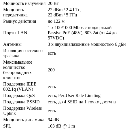
Мощность излучения
20 Вт
Мощность
22 dBm / 2.4 ГГц
передатчика
22 dBm / 5 ГГц
Радиус действия
до 122 м
1 x 100/1000 Mbps с поддержкой
Порты LAN
Passive PoE (48V), 803.2at (от 44 до
57VDC)
Антенны
3 x двухдиапазонные мощностью 6 дБи
Изоляция гостевого
есть
трафика
Максимальное
количество
200
беспроводных
клиентов
Поддержка IEEE
есть
802.1q (VLAN)
Поддержка QoS
есть, Per-User Rate Limiting
Поддержка BSSID
есть, до 4 SSID на 1 точку доступа
Поддержка Wireless
есть
Uplink
Мощность динамика
94 dB
SPL
103 dB @ 1 m