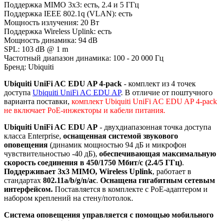
Поддержка MIMO 3x3: есть, 2.4 и 5 ГГц
Поддержка IEEE 802.1q (VLAN): есть
Мощность излучения: 20 Вт
Поддержка Wireless Uplink: есть
Мощность динамика: 94 dB
SPL: 103 dB @ 1 m
Частотный диапазон динамика: 100 - 20 000 Гц
Бренд: Ubiquiti
Ubiquiti UniFi AC EDU AP 4-pack
- комплект из 4 точек
доступа
Ubiquiti UniFi AC EDU AP
. В отличие от поштучного
варианта поставки,
комплект Ubiquiti UniFi AC EDU AP 4-pack
не включает PoE-инжекторы и кабели питания.
Ubiquiti UniFi AC EDU AP
- двухдиапазонная точка доступа
класса Enterprise,
оснащенная системой звукового
оповещения
(динамик мощностью 94 дБ и микрофон
чувствительностью -40 дБ),
обеспечивающая максимальную
скорость соединения в 450/1750 Мбит/с (2.4/5 ГГц)
.
Поддерживает 3x3 MIMO, Wireless Uplink
, работает в
стандартах
802.11a/b/g/n/ac
.
Оснащена гигабитным сетевым
интерфейсом.
Поставляется в комплекте с PoE-адаптером и
набором креплений на стену/потолок.
Система оповещения управляется с помощью мобильного