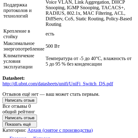
Voice VLAN, Link Aggregation, DHCP
Поддержка
Snooping, IGMP Snooping, TACACS+,
протоколов и
RADIUS, 802.1x, MAC Filtering, ACL,
технологий
DiffServ, CoS, Static Routing, Policy-Based
Routing
Крепление в
есть
стойку
Максимальное
500 Вт
энергопотребление
Климатичекие
Температура от -5 до 40°C, влажность от
условия
5 до 95 % без конденсации
эксплуатации
Datasheet:
http://dl.ubnt.com/datasheets/unifi/UniFi_Switch_DS.pdf
Отзывов ещё нет — ваш может стать первым.
Написать отзыв
Все отзывы
0
общий рейтинг
Написать отзыв
Показать ещё
Категории:
Архив (снятое с производства)