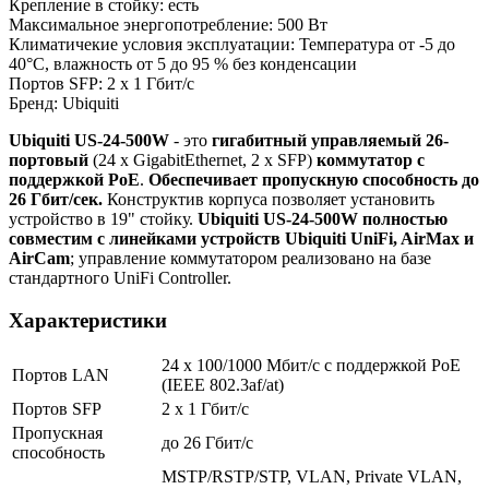
Крепление в стойку: есть
Максимальное энергопотребление: 500 Вт
Климатичекие условия эксплуатации: Температура от -5 до
40°C, влажность от 5 до 95 % без конденсации
Портов SFP: 2 x 1 Гбит/с
Бренд: Ubiquiti
Ubiquiti US-24-500W
- это
гигабитный управляемый 26-
портовый
(24 x GigabitEthernet, 2 x SFP)
коммутатор с
поддержкой PoE
.
Обеспечивает пропускную способность до
26 Гбит/сек.
Конструктив корпуса позволяет установить
устройство в 19" стойку.
Ubiquiti US-24-500W полностью
совместим с линейками устройств Ubiquiti UniFi, AirMax и
AirCam
; управление коммутатором реализовано на базе
стандартного UniFi Controller.
Характеристики
24 x 100/1000 Мбит/с с поддержкой PoE
Портов LAN
(IEEE 802.3af/at)
Портов SFP
2 x 1 Гбит/с
Пропускная
до 26 Гбит/c
способность
MSTP/RSTP/STP, VLAN, Private VLAN,