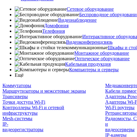
Сетевое оборудование
Беспроводное оборудовани
Видеонаблюдение
Домофония
Телефония
Интерактивное оборудов
Видеоконференцсвязь
Шкафы и сто
Монтажное оборудование
Оптическое оборудование
Кабельная продукция
Компьютеры и серверы
Ещё
Коммутаторы
Медиаконверт
Маршрутизаторы и межсетевые экраны
Кабели прямог
Трансиверы
Адаптеры Powe
Точки доступа Wi-Fi
Адаптеры Wi-F
Контроллеры Wi-Fi и сетевой
Wi-Fi роутеры
инфраструктуры
Ретрансляторы
Mesh-системы
Радиомосты, C
IP-
и
видеорегистраторы
видеосерверы
IP-камеры