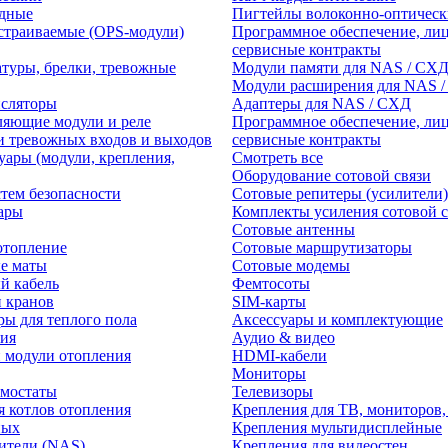
едные
Пигтейлы волоконно-оптическ
траиваемые (OPS-модули)
Программное обеспечение, лиц
сервисные контракты
атуры, брелки, тревожные
Модули памяти для NAS / СХ
Модули расширения для NAS 
нсляторы
Адаптеры для NAS / СХД
ляющие модули и реле
Программное обеспечение, лиц
и тревожных входов и выходов
сервисные контракты
уары (модули, крепления,
Смотреть все
Оборудование сотовой связи
тем безопасности
Сотовые репитеры (усилители)
ары
Комплекты усиления сотовой с
Сотовые антенны
отопление
Сотовые маршрутизаторы
е маты
Сотовые модемы
й кабель
Фемтосоты
и кранов
SIM-карты
ры для теплого пола
Аксессуары и комплектующие
ия
Аудио & видео
 модули отопления
HDMI-кабели
Мониторы
рмостаты
Телевизоры
я котлов отопления
Крепления для ТВ, мониторов,
ных
Крепления мультидисплейные
ители (NAS)
Крепления для видеостен