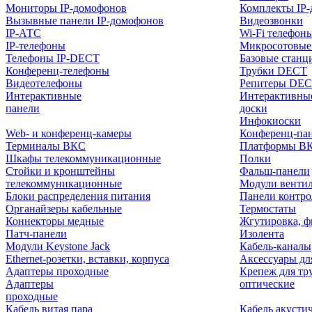
Мониторы IP-домофонов
Комплекты IP
Вызывные панели IP-домофонов
Видеозвонки
IP-АТС
Wi-Fi телефон
IP-телефоны
Микросотовые
Телефоны IP-DECT
Базовые станц
Конференц-телефоны
Трубки DECT
Видеотелефоны
Репитеры DE
Интерактивные
Интерактивны
панели
доски
Инфокиоски
Web- и конференц-камеры
Конференц-пане
Терминалы ВКС
Платформы В
Шкафы телекоммуникационные
Полки
Стойки и кронштейны
Фальш-панели
телекоммуникационные
Модули венти
Блоки распределения питания
Панели контр
Органайзеры кабельные
Термостаты
Коннекторы медные
Жгутировка, ф
Патч-панели
Изолента
Модули Keystone Jack
Кабель-каналы
Ethernet-розетки, вставки, корпуса
Аксессуары дл
Адаптеры проходные
Крепеж для тр
Адаптеры
оптические
проходные
Кабель витая пара
Кабель акусти