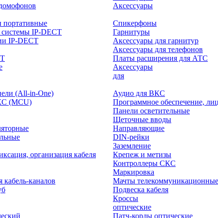
-домофонов
Аксессуары
ы портативные
Спикерфоны
 системы IP-DECT
Гарнитуры
ии IP-DECT
Аксессуары для гарнитур
Аксессуары для телефонов
CT
Платы расширения для АТС
е
Аксессуары
интерактивного
для
ли (All-in-One)
Аудио для ВКС
КС (MCU)
Программное обеспечение, ли
Панели осветительные
Щеточные вводы
ляторные
Направляющие
ольные
DIN-рейки
Заземление
иксация, организация кабеля
Крепеж и метизы
Контроллеры СКС
Маркировка
я кабель-каналов
Мачты телекоммуникационны
уб
Подвеска кабеля
Кроссы
оптические
ческий
Патч-корды оптические