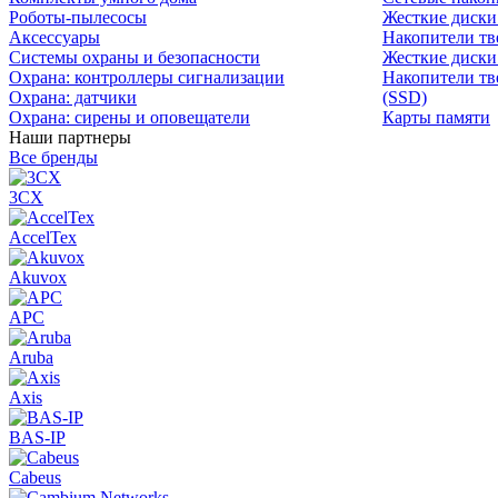
Роботы-пылесосы
Жесткие диск
Аксессуары
Накопители тв
Системы охраны и безопасности
Жесткие диски
Охрана: контроллеры сигнализации
Накопители тв
Охрана: датчики
(SSD)
Охрана: сирены и оповещатели
Карты памяти
Наши партнеры
Все бренды
3CX
AccelTex
Akuvox
APC
Aruba
Axis
BAS-IP
Cabeus