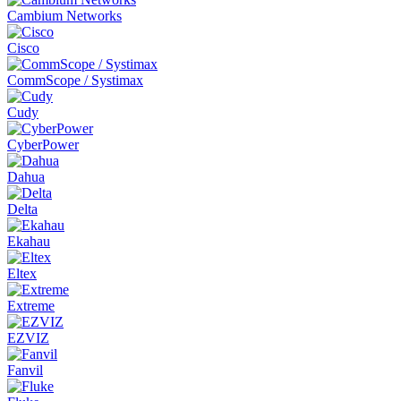
Cambium Networks
Cisco
CommScope / Systimax
Cudy
CyberPower
Dahua
Delta
Ekahau
Eltex
Extreme
EZVIZ
Fanvil