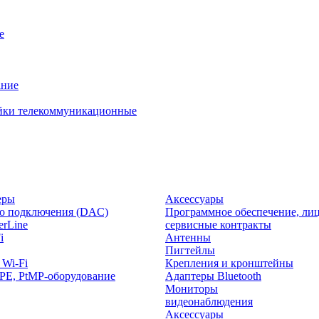
е
ание
йки телекоммуникационные
еры
Аксессуары
о подключения (DAC)
Программное обеспечение, лиц
rLine
сервисные контракты
i
Антенны
Пигтейлы
 Wi-Fi
Крепления и кронштейны
PE, PtMP-оборудование
Адаптеры Bluetooth
Мониторы
видеонаблюдения
Аксессуары