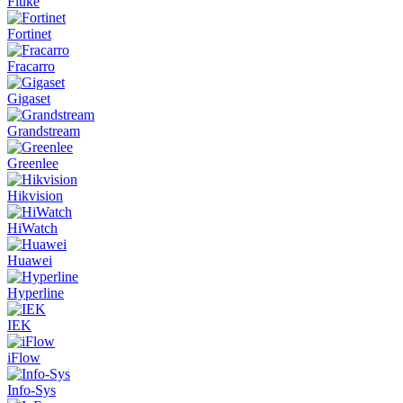
Fluke
Fortinet
Fracarro
Gigaset
Grandstream
Greenlee
Hikvision
HiWatch
Huawei
Hyperline
IEK
iFlow
Info-Sys