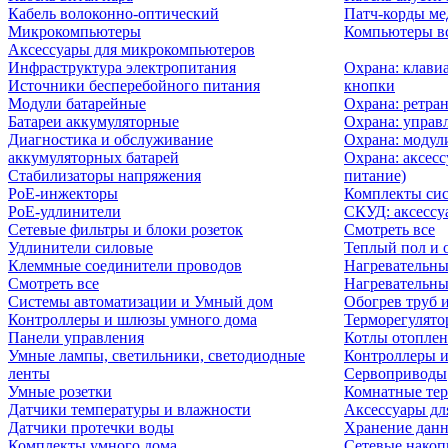
Кабель волоконно-оптический
Патч-корды м
Микрокомпьютеры
Компьютеры вс
Аксессуары для микрокомпьютеров
Инфраструктура электропитания
Охрана: клави
Источники бесперебойного питания
кнопки
Модули батарейные
Охрана: ретра
Батареи аккумуляторные
Охрана: управ
Диагностика и обслуживание
Охрана: модул
аккумуляторных батарей
Охрана: аксесс
Стабилизаторы напряжения
питание)
PoE-инжекторы
Комплекты сис
PoE-удлинители
СКУД: аксессу
Сетевые фильтры и блоки розеток
Смотреть все
Удлинители силовые
Теплый пол и 
Клеммные соединители проводов
Нагревательны
Смотреть все
Нагревательны
Системы автоматизации и Умный дом
Обогрев труб 
Контроллеры и шлюзы умного дома
Терморегулято
Панели управления
Котлы отоплен
Умные лампы, светильники, светодиодные
Контроллеры и
ленты
Сервоприводы
Умные розетки
Комнатные те
Датчики температуры и влажности
Аксессуары дл
Датчики протечки воды
Хранение дан
Комплекты умного дома
Сетевые накоп