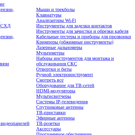
ие
ензии,
Мыши и трекболы
Клавиатуры
Д
Анализаторы Wi-Fi
/ СХД
Инструменты для заделки контактов
Инструменты для зачистки и обрезки кабеля
ензии,
Кабельные тестеры и приборы для прозвонки
Кримперы (обжимные инструменты)
Лазерные дальномеры
Мультиметры
Наборы инструментов для монтажа и
вязи
обслуживания СКС
Отвертки и биты
Ручной электроинструмент
Смотреть все
Оборудование для ТВ-сетей
HDMI-модуляторы
Мультисвитчеры
Системы IP-телевидения
Спутниковые антенны
ТВ-приставки
Эфирные антенны
 видеопанелей
ТВ-розетки
Аксессуары
Программное обеспечение