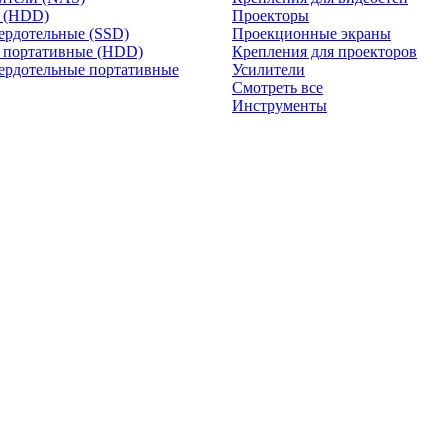
и (HDD)
Проекторы
ердотельные (SSD)
Проекционные экраны
 портативные (HDD)
Крепления для проекторов
ердотельные портативные
Усилители
Смотреть все
Инструменты