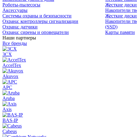
Роботы-пылесосы
Жесткие диск
Аксессуары
Накопители тв
Системы охраны и безопасности
Жесткие диски
Охрана: контроллеры сигнализации
Накопители тв
Охрана: датчики
(SSD)
Охрана: сирены и оповещатели
Карты памяти
Наши партнеры
Все бренды
3CX
AccelTex
Akuvox
APC
Aruba
Axis
BAS-IP
Cabeus