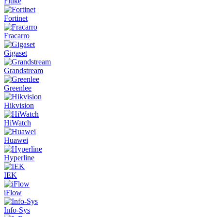
Fluke
Fortinet
Fracarro
Gigaset
Grandstream
Greenlee
Hikvision
HiWatch
Huawei
Hyperline
IEK
iFlow
Info-Sys