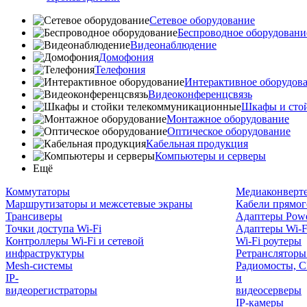
Сетевое оборудование
Беспроводное оборудовани
Видеонаблюдение
Домофония
Телефония
Интерактивное оборудов
Видеоконференцсвязь
Шкафы и сто
Монтажное оборудование
Оптическое оборудование
Кабельная продукция
Компьютеры и серверы
Ещё
Коммутаторы
Медиаконверт
Маршрутизаторы и межсетевые экраны
Кабели прямог
Трансиверы
Адаптеры Powe
Точки доступа Wi-Fi
Адаптеры Wi-F
Контроллеры Wi-Fi и сетевой
Wi-Fi роутеры
инфраструктуры
Ретрансляторы
Mesh-системы
Радиомосты, C
IP-
и
видеорегистраторы
видеосерверы
IP-камеры