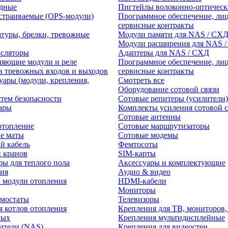
едные
Пигтейлы волоконно-оптическ
траиваемые (OPS-модули)
Программное обеспечение, лиц
сервисные контракты
атуры, брелки, тревожные
Модули памяти для NAS / СХ
Модули расширения для NAS 
нсляторы
Адаптеры для NAS / СХД
ляющие модули и реле
Программное обеспечение, лиц
и тревожных входов и выходов
сервисные контракты
уары (модули, крепления,
Смотреть все
Оборудование сотовой связи
тем безопасности
Сотовые репитеры (усилители)
ары
Комплекты усиления сотовой с
Сотовые антенны
отопление
Сотовые маршрутизаторы
е маты
Сотовые модемы
й кабель
Фемтосоты
и кранов
SIM-карты
ры для теплого пола
Аксессуары и комплектующие
ия
Аудио & видео
 модули отопления
HDMI-кабели
Мониторы
рмостаты
Телевизоры
я котлов отопления
Крепления для ТВ, мониторов,
ных
Крепления мультидисплейные
ители (NAS)
Крепления для видеостен