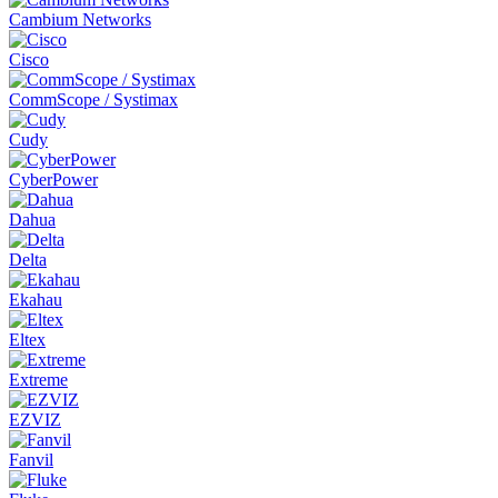
Cambium Networks
Cisco
CommScope / Systimax
Cudy
CyberPower
Dahua
Delta
Ekahau
Eltex
Extreme
EZVIZ
Fanvil