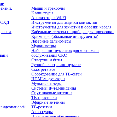
ие
ензии,
Мыши и трекболы
Клавиатуры
Д
Анализаторы Wi-Fi
/ СХД
Инструменты для заделки контактов
Инструменты для зачистки и обрезки кабеля
ензии,
Кабельные тестеры и приборы для прозвонки
Кримперы (обжимные инструменты)
Лазерные дальномеры
Мультиметры
Наборы инструментов для монтажа и
вязи
обслуживания СКС
Отвертки и биты
Ручной электроинструмент
Смотреть все
Оборудование для ТВ-сетей
HDMI-модуляторы
Мультисвитчеры
Системы IP-телевидения
Спутниковые антенны
ТВ-приставки
Эфирные антенны
 видеопанелей
ТВ-розетки
Аксессуары
Программное обеспечение