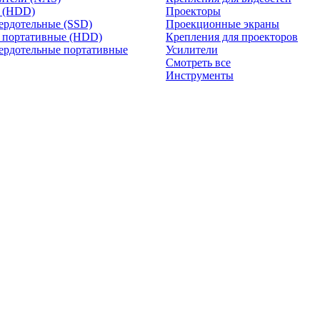
и (HDD)
Проекторы
ердотельные (SSD)
Проекционные экраны
 портативные (HDD)
Крепления для проекторов
ердотельные портативные
Усилители
Смотреть все
Инструменты