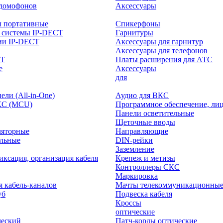
-домофонов
Аксессуары
ы портативные
Спикерфоны
 системы IP-DECT
Гарнитуры
ии IP-DECT
Аксессуары для гарнитур
Аксессуары для телефонов
CT
Платы расширения для АТС
е
Аксессуары
интерактивного
для
ли (All-in-One)
Аудио для ВКС
КС (MCU)
Программное обеспечение, ли
Панели осветительные
Щеточные вводы
ляторные
Направляющие
ольные
DIN-рейки
Заземление
иксация, организация кабеля
Крепеж и метизы
Контроллеры СКС
Маркировка
я кабель-каналов
Мачты телекоммуникационны
уб
Подвеска кабеля
Кроссы
оптические
ческий
Патч-корды оптические