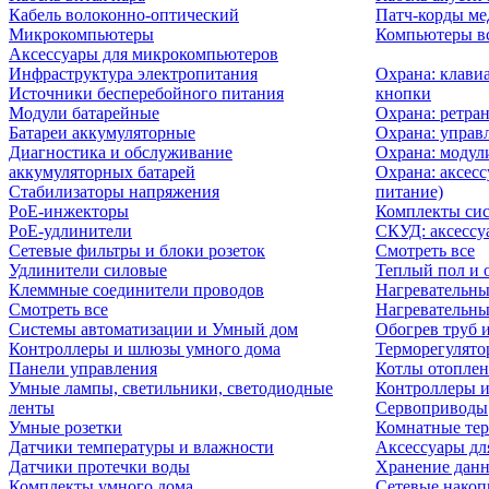
Кабель волоконно-оптический
Патч-корды м
Микрокомпьютеры
Компьютеры вс
Аксессуары для микрокомпьютеров
Инфраструктура электропитания
Охрана: клави
Источники бесперебойного питания
кнопки
Модули батарейные
Охрана: ретра
Батареи аккумуляторные
Охрана: управ
Диагностика и обслуживание
Охрана: модул
аккумуляторных батарей
Охрана: аксесс
Стабилизаторы напряжения
питание)
PoE-инжекторы
Комплекты сис
PoE-удлинители
СКУД: аксессу
Сетевые фильтры и блоки розеток
Смотреть все
Удлинители силовые
Теплый пол и 
Клеммные соединители проводов
Нагревательны
Смотреть все
Нагревательны
Системы автоматизации и Умный дом
Обогрев труб 
Контроллеры и шлюзы умного дома
Терморегулято
Панели управления
Котлы отоплен
Умные лампы, светильники, светодиодные
Контроллеры и
ленты
Сервоприводы
Умные розетки
Комнатные те
Датчики температуры и влажности
Аксессуары дл
Датчики протечки воды
Хранение дан
Комплекты умного дома
Сетевые накоп