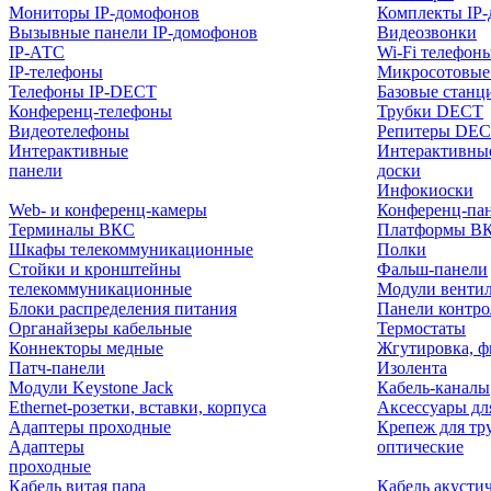
Мониторы IP-домофонов
Комплекты IP
Вызывные панели IP-домофонов
Видеозвонки
IP-АТС
Wi-Fi телефон
IP-телефоны
Микросотовые
Телефоны IP-DECT
Базовые станц
Конференц-телефоны
Трубки DECT
Видеотелефоны
Репитеры DE
Интерактивные
Интерактивны
панели
доски
Инфокиоски
Web- и конференц-камеры
Конференц-пане
Терминалы ВКС
Платформы В
Шкафы телекоммуникационные
Полки
Стойки и кронштейны
Фальш-панели
телекоммуникационные
Модули венти
Блоки распределения питания
Панели контр
Органайзеры кабельные
Термостаты
Коннекторы медные
Жгутировка, ф
Патч-панели
Изолента
Модули Keystone Jack
Кабель-каналы
Ethernet-розетки, вставки, корпуса
Аксессуары дл
Адаптеры проходные
Крепеж для тр
Адаптеры
оптические
проходные
Кабель витая пара
Кабель акусти