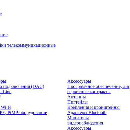
е
ание
йки телекоммуникационные
еры
Аксессуары
о подключения (DAC)
Программное обеспечение, лиц
rLine
сервисные контракты
i
Антенны
Пигтейлы
 Wi-Fi
Крепления и кронштейны
PE, PtMP-оборудование
Адаптеры Bluetooth
Мониторы
видеонаблюдения
Аксессуары