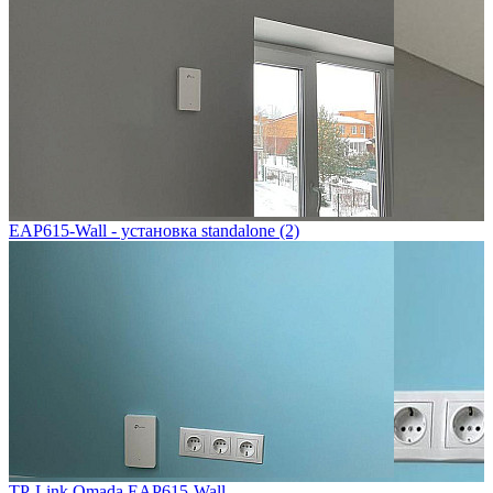
EAP615-Wall - установка standalone (2)
TP-Link Omada EAP615-Wall