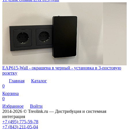
EAP615-Wall - окрашена в черный - установка в 3-постовую
розетку
Главная
Каталог
0
Корзина
0
Избранное
Войти
2014-2026 © Treolink.ru — Дистрибуция и системная
интеграция
+7 (495) 775-59-78
+7 (843) 211-05-04