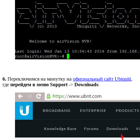
6.
Переключимся на минутку на
официальный сайт Ubiquiti
,
где
перейдем в меню Support
->
Downloads
: