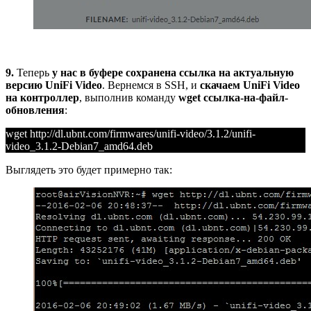
9.
Теперь
у нас в буфере сохранена ссылка на актуальную
версию UniFi Video
. Вернемся в SSH, и
скачаем UniFi Video
на контроллер
, выполнив команду
wget ссылка-на-файл-
обновления
:
wget http://dl.ubnt.com/firmwares/unifi-video/3.1.2/unifi-
video_3.1.2-Debian7_amd64.deb
Выглядеть это будет примерно так: