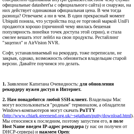
официальные datasheet'ы с официального сайта) и снаружи, на
них действует одинаковая официальная цена. В чем тогда
разница? Отвечаем: а ни в чем. В один прекрасный момент
Ubiquiti поняла, что устройства под ее торговой маркой UniFi
продаются хорошо (причиной чему явилась бешеная
популярность линейки точек доступа этой серии), и стала
смелее вешать этот лейбл на свои продукты. Рестайлинг
"зацепил" и AirVision NVR.
Софт, устанавливаемый на рекордер, тоже переписали, не
закрыв, однако, возможность обновиться владельцам старой
версии. Давайте поучимся это делать.
1.
Заявление Капитана Очевидность:
для обновления
рекордеру нужен доступ в Интернет.
2.
Нам понадобится любой SSH-клиент.
Владельцы Mac
могут воспользоваться "родным" терминалом, а обладатели
Windows-компьютеров могут скачать
PuTTY
(
http://www.chiark.greenend.org.uk/~sgtatham/putty/download.html
).
Мы относимся к последним, поэтому запустим его,
в поле
Host Name введем IP-адрес рекордера
(у нас он получен от
DHCP-сервера) и
нажмем Open
: