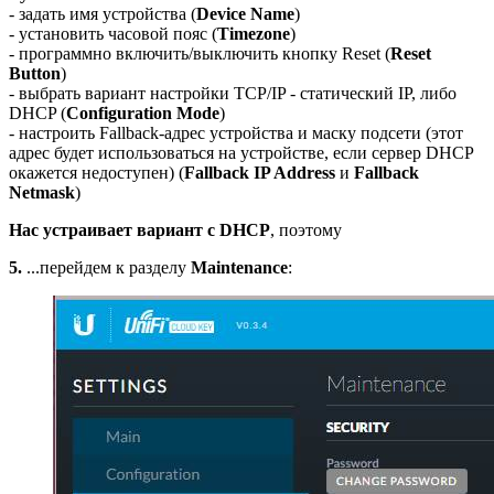
- задать имя устройства (
Device Name
)
- установить часовой пояс (
Timezone
)
- программно включить/выключить кнопку Reset (
Reset
Button
)
- выбрать вариант настройки TCP/IP - статический IP, либо
DHCP (
Configuration Mode
)
- настроить Fallback-адрес устройства и маску подсети (этот
адрес будет использоваться на устройстве, если сервер DHCP
окажется недоступен) (
Fallback IP Address
и
Fallback
Netmask
)
Нас устраивает вариант с DHCP
, поэтому
5.
...перейдем к разделу
Maintenance
: