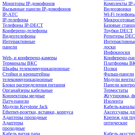
Мониторы IP-домофонов
Комплекты IP
Вызывные панели IP-домофонов
Видеозвонки
IP-АТС
Wi-Fi телефон
IP-телефоны
Микросотовые
Телефоны IP-DECT
Базовые станц
Конференц-телефоны
Трубки DECT
Видеотелефоны
Репитеры DE
Интерактивные
Интерактивны
панели
доски
Инфокиоски
Web- и конференц-камеры
Конференц-пане
Терминалы ВКС
Платформы В
Шкафы телекоммуникационные
Полки
Стойки и кронштейны
Фальш-панели
телекоммуникационные
Модули венти
Блоки распределения питания
Панели контр
Органайзеры кабельные
Термостаты
Коннекторы медные
Жгутировка, ф
Патч-панели
Изолента
Модули Keystone Jack
Кабель-каналы
Ethernet-розетки, вставки, корпуса
Аксессуары дл
Адаптеры проходные
Крепеж для тр
Адаптеры
оптические
проходные
Кабель витая пара
Кабель акусти