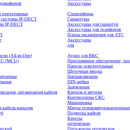
-домофонов
Аксессуары
ы портативные
Спикерфоны
 системы IP-DECT
Гарнитуры
ии IP-DECT
Аксессуары для гарнитур
Аксессуары для телефонов
CT
Платы расширения для АТС
е
Аксессуары
интерактивного
для
ли (All-in-One)
Аудио для ВКС
КС (MCU)
Программное обеспечение, ли
Панели осветительные
Щеточные вводы
ляторные
Направляющие
ольные
DIN-рейки
Заземление
иксация, организация кабеля
Крепеж и метизы
Контроллеры СКС
Маркировка
я кабель-каналов
Мачты телекоммуникационны
уб
Подвеска кабеля
Кроссы
оптические
ческий
Патч-корды оптические