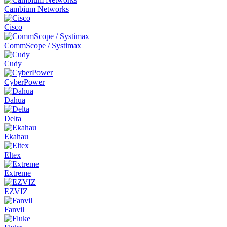
Cambium Networks
Cisco
CommScope / Systimax
Cudy
CyberPower
Dahua
Delta
Ekahau
Eltex
Extreme
EZVIZ
Fanvil