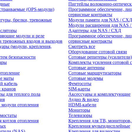
едные
Пигтейлы волоконно-оптическ
траиваемые (OPS-модули)
Программное обеспечение, лиц
сервисные контракты
атуры, брелки, тревожные
Модули памяти для NAS / СХ
Модули расширения для NAS 
нсляторы
Адаптеры для NAS / СХД
ляющие модули и реле
Программное обеспечение, лиц
и тревожных входов и выходов
сервисные контракты
уары (модули, крепления,
Смотреть все
Оборудование сотовой связи
тем безопасности
Сотовые репитеры (усилители)
ары
Комплекты усиления сотовой с
Сотовые антенны
отопление
Сотовые маршрутизаторы
е маты
Сотовые модемы
й кабель
Фемтосоты
и кранов
SIM-карты
ры для теплого пола
Аксессуары и комплектующие
ия
Аудио & видео
 модули отопления
HDMI-кабели
Мониторы
рмостаты
Телевизоры
я котлов отопления
Крепления для ТВ, мониторов,
ных
Крепления мультидисплейные
ители (NAS)
Крепления для видеостен