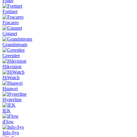
Fluke
Fortinet
Fracarro
Gigaset
Grandstream
Greenlee
Hikvision
HiWatch
Huawei
Hyperline
IEK
iFlow
Info-Sys