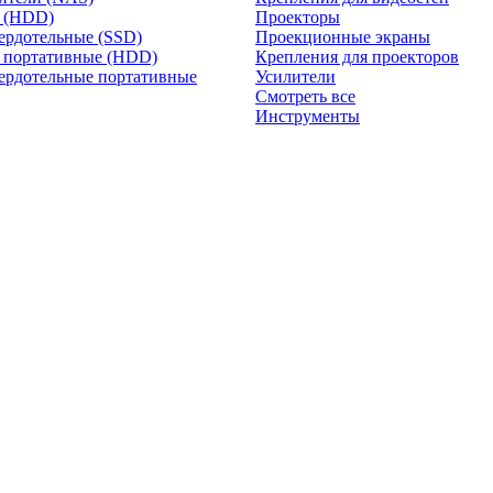
и (HDD)
Проекторы
ердотельные (SSD)
Проекционные экраны
 портативные (HDD)
Крепления для проекторов
ердотельные портативные
Усилители
Смотреть все
Инструменты