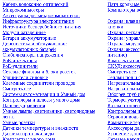
Кабель волоконно-оптический
Патч-корды м
Микрокомпьютеры
Компьютеры вс
Аксессуары для микрокомпьютеров
Инфраструктура электропитания
Охрана: клави
Источники бесперебойного питания
кнопки
Модули батарейные
Охрана: ретра
Батареи аккумуляторные
Охрана: управ
Диагностика и обслуживание
Охрана: модул
аккумуляторных батарей
Охрана: аксесс
Стабилизаторы напряжения
питание)
PoE-инжекторы
Комплекты сис
PoE-удлинители
СКУД: аксессу
Сетевые фильтры и блоки розеток
Смотреть все
Удлинители силовые
Теплый пол и 
Клеммные соединители проводов
Нагревательны
Смотреть все
Нагревательны
Системы автоматизации и Умный дом
Обогрев труб 
Контроллеры и шлюзы умного дома
Терморегулято
Панели управления
Котлы отоплен
Умные лампы, светильники, светодиодные
Контроллеры и
ленты
Сервоприводы
Умные розетки
Комнатные те
Датчики температуры и влажности
Аксессуары дл
Датчики протечки воды
Хранение дан
Комплекты умного дома
Сетевые накоп