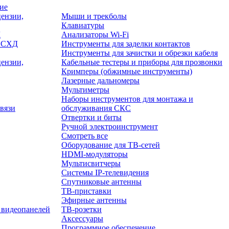
ие
ензии,
Мыши и трекболы
Клавиатуры
Д
Анализаторы Wi-Fi
/ СХД
Инструменты для заделки контактов
Инструменты для зачистки и обрезки кабеля
ензии,
Кабельные тестеры и приборы для прозвонки
Кримперы (обжимные инструменты)
Лазерные дальномеры
Мультиметры
Наборы инструментов для монтажа и
вязи
обслуживания СКС
Отвертки и биты
Ручной электроинструмент
Смотреть все
Оборудование для ТВ-сетей
HDMI-модуляторы
Мультисвитчеры
Системы IP-телевидения
Спутниковые антенны
ТВ-приставки
Эфирные антенны
 видеопанелей
ТВ-розетки
Аксессуары
Программное обеспечение