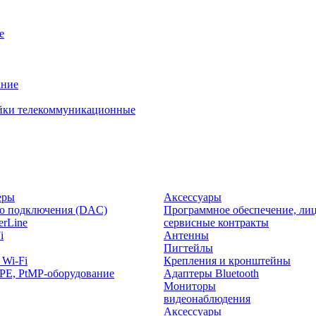
е
ание
йки телекоммуникационные
еры
Аксессуары
о подключения (DAC)
Программное обеспечение, лиц
rLine
сервисные контракты
i
Антенны
Пигтейлы
 Wi-Fi
Крепления и кронштейны
PE, PtMP-оборудование
Адаптеры Bluetooth
Мониторы
видеонаблюдения
Аксессуары