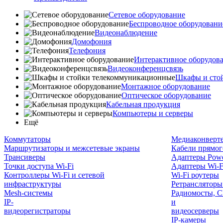
Сетевое оборудование
Беспроводное оборудовани
Видеонаблюдение
Домофония
Телефония
Интерактивное оборудов
Видеоконференцсвязь
Шкафы и сто
Монтажное оборудование
Оптическое оборудование
Кабельная продукция
Компьютеры и серверы
Ещё
Коммутаторы
Медиаконверт
Маршрутизаторы и межсетевые экраны
Кабели прямог
Трансиверы
Адаптеры Powe
Точки доступа Wi-Fi
Адаптеры Wi-F
Контроллеры Wi-Fi и сетевой
Wi-Fi роутеры
инфраструктуры
Ретрансляторы
Mesh-системы
Радиомосты, C
IP-
и
видеорегистраторы
видеосерверы
IP-камеры