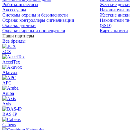
Роботы-пылесосы
Жесткие диск
Аксессуары
Накопители тв
Системы охраны и безопасности
Жесткие диски
Охрана: контроллеры сигнализации
Накопители тв
Охрана: датчики
(SSD)
Охрана: сирены и оповещатели
Карты памяти
Наши партнеры
Все бренды
3CX
AccelTex
Akuvox
APC
Aruba
Axis
BAS-IP
Cabeus